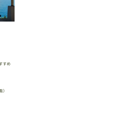
すすめ
画）