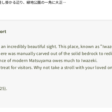
差し掛かる辺り、緑地公園の一角に大正…
ort
 an incredibly beautiful sight. This place, known as “Iwaz
here was manually carved out of the solid bedrock to redi
tence of modern Matsuyama owes much to Iwazeki.
treat for visitors. Why not take a stroll with your loved on
25).