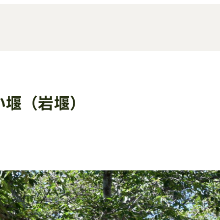
い堰（岩堰）