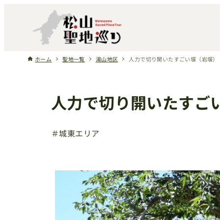
ホーム
聖地一覧
湯山地区
人力で切り開いたすごい堰（岩堰）
人力で切り開いたすご
＃城東エリア